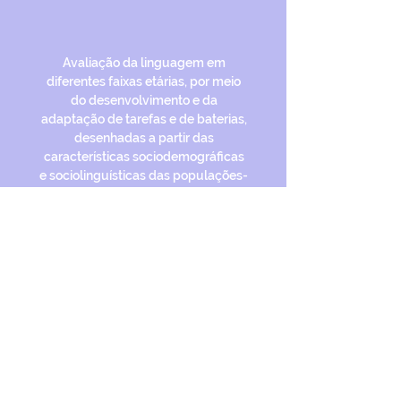
Avaliação da linguagem em
diferentes faixas etárias, por meio
do desenvolvimento e da
adaptação de tarefas e de baterias,
desenhadas a partir das
características sociodemográficas
e sociolinguísticas das populações-
alvo.
GENP
Grupo de Estudo em Neurolinguística
e Psicolinguística